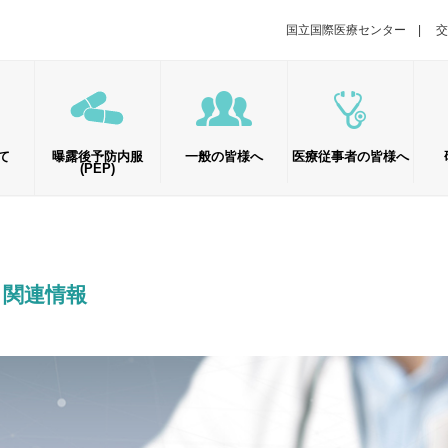
国立国際医療センター
交
て
曝露後予防内服
一般の皆様へ
医療従事者の皆様へ
(PEP)
外来受診のご案内（予約の取り方・受診の流れ）
患者さんをご紹介いただく際のお願い
ACC）について
外来担当医一覧
感染管理・曝露事故対応
病気と治療の基礎知識（ACC患者ノート）
HIV感染症の診断と告知
関連情報
抗HIV薬の曝露後予防内服PEP
HIV感染症の治療
臨床研究に関するお知らせ
社会資源の活用