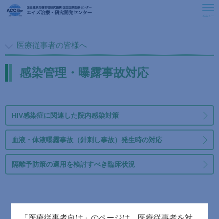
医療従事者の皆様へ
救済医療室
患者さんをご紹介いただく際のお願い
お知らせ
感染管理・曝露事故対応
ACCについて
感染管理・曝露事故対応
曝露後予防内服(PEP)
HIV感染症に関連した院内感染対策
HIV感染症に関連した院内感染対策
一般の皆様へ
血液・体液曝露事故（針刺し事故）発生時の対応
血液・体液曝露事故（針刺し事故）発生時の対応
医療従事者の皆様へ
隔離予防策の適用を検討すべき臨床状況
研修会情報
隔離予防策の適用を検討すべき臨床状況
HIV感染症の診断と告知
活動報告
HIV感染症の診断
関連情報
HIV検査を考慮すべき臨床状況
「医療従事者向け」のページは、医療従事者を対