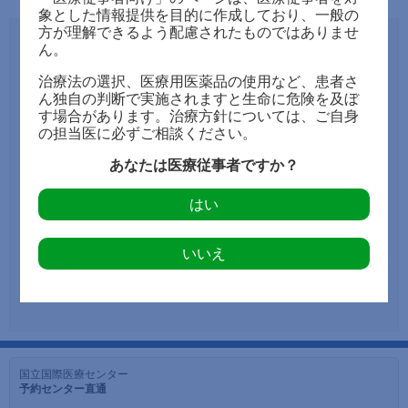
個人情報保護について
象とした情報提供を目的に作成しており、一般の
病期診断・サーベイランスのためのエイズ指標疾患
はじめにお読みください
方が理解できるよう配慮されたものではありませ
ん。
国立健康危機管理研究機構
HIV感染症の告知について
治療法の選択、医療用医薬品の使用など、患者さ
ん独自の判断で実施されますと生命に危険を及ぼ
感染症法に基づく届け出について
す場合があります。治療方針については、ご自身
の担当医に必ずご相談ください。
HIV感染症の治療
あなたは医療従事者ですか？
抗HIV療法（治療ガイドラインのご紹介）
はい
エイズ治療薬研究班で手に入る薬剤
いいえ
薬剤耐性検査
抗HIV薬血中濃度測定の連絡先
インターネット情報の活用
HIV感染症とその合併症 診断と治療ハンドブック
国立国際医療センター
予約センター直通