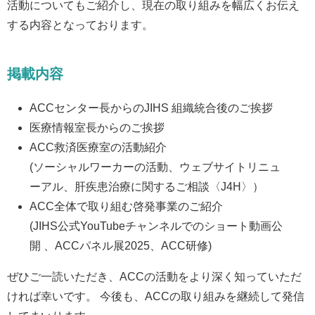
個人情報保護について
活動についてもご紹介し、現在の取り組みを幅広くお伝え
はじめにお読みください
する内容となっております。
国立健康危機管理研究機構
掲載内容
ACCセンター長からのJIHS 組織統合後のご挨拶
医療情報室長からのご挨拶
ACC救済医療室の活動紹介
(ソーシャルワーカーの活動、ウェブサイトリニュ
ーアル、肝疾患治療に関するご相談〈J4H〉）
ACC全体で取り組む啓発事業のご紹介
(JIHS公式YouTubeチャンネルでのショート動画公
開 、ACCパネル展2025、ACC研修)
ぜひご一読いただき、ACCの活動をより深く知っていただ
ければ幸いです。 今後も、ACCの取り組みを継続して発信